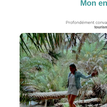
Mon en
Profondément convai
touris