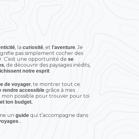
, la
, et
. Je
nticité
curiosité
l’aventure
ignifie pas simplement cocher des
ter. C’est une opportunité de
se
, de découvrir des paysages inédits,
es
.
ichissent notre esprit
, te montrer tout ce
ie de voyager
grâce à mes
e rendre accessible
t mon possible pour trouver pour toi
 et ton budget.
mme un
qui t’accompagne dans
guide
…
voyages