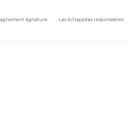
agnement signature
Les échappées responsables
r le voyage
able devient un
pprécier la
la
richesse des rencontres,
. Avec Just’in Travel, je
ère consciente
e façon
…
authentique