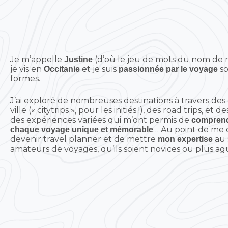
Je m’appelle
(d’où le jeu de mots du nom de m
Justine
je vis en
et je suis
s
Occitanie
passionnée par le voyage
formes.
J’ai exploré de nombreuses destinations à travers de
ville (« citytrips », pour les initiés !), des road trips, et d
des expériences variées qui m’ont permis de
comprend
… Au point de me 
chaque voyage unique et mémorable
devenir travel planner et de mettre
au 
mon expertise
amateurs de voyages, qu’ils soient novices ou plus agu