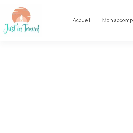
Accueil
Mon accomp
Quand une passion pou
authentique et respons
métier…
, j’ai appris au fil de mes voyages à a
Voyageuse insatiable
beauté des paysages et l’importance de
voyager de mani
t’invite à partager cette vision et à explorer le monde d