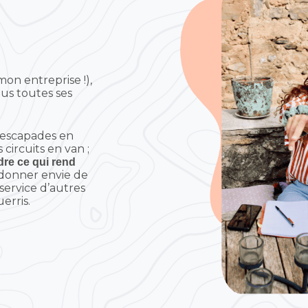
on entreprise !),
ous toutes ses
s escapades en
es circuits en van ;
re ce qui rend
donner envie de
service d’autres
erris.