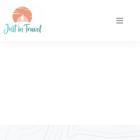
Prêt à vivre l'aventure
en van ? Ne pars pas
sans ce livret !
Laisse de côté tes doutes et prépare-toi à la
liberté. Ce
te donne toutes les clés
guide gratuit
pour un road trip réussi et responsable.