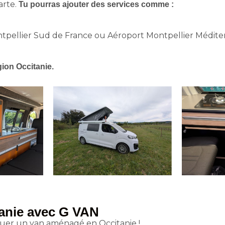
arte.
Tu pourras ajouter des services comme :
pellier Sud de France ou Aéroport Montpellier Médite
gion Occitanie.
tanie avec G VAN
uer un van aménagé en Occitanie !