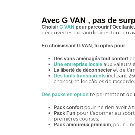
Avec G VAN , pas de surp
Choisir
G VAN
pour parcourir l’Occitanie,
découvertes extraordinaires tout en ay
En choisissant G VAN, tu optes pour :
po
Des vans aménagés tout confort
aux valeurs é
Une entreprise locale
et de t’i
La liberté de déconnecter
incluant 250
Des tarifs transparents
chaises), et les câbles de raccord
te permettent de
Des packs en option
pour ne rien avoir à t
Pack confort
pour t’adonner au sport l
Pack Fun
premières courses,
, pour un
Pack amoureux premium