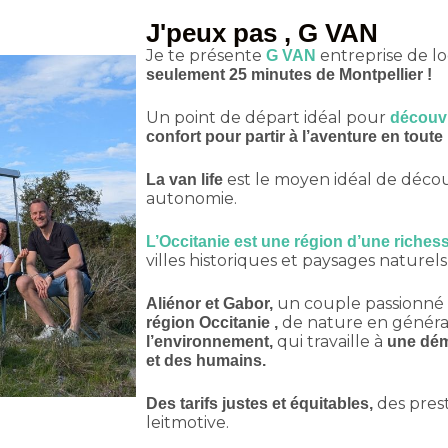
J'peux pas , G VAN
Je te présente
entreprise de lo
G VAN
seulement 25 minutes de Montpellier !
Un point de départ idéal pour
découvr
confort pour partir à l’aventure en toute 
est le moyen idéal de découv
La van life
autonomie.
L’Occitanie est une région d’une riches
villes historiques et paysages naturels
un couple passionné d
Aliénor et Gabor,
de nature en général
région Occitanie ,
qui travaille à
l’environnement,
une dém
et des humains.
des prest
Des tarifs justes et équitables,
leitmotive.