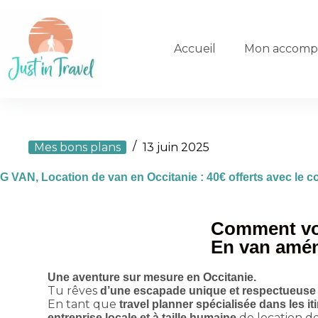
Accueil
Mon accomp
Mes bons plans
13 juin 2025
G VAN, Location de van en Occitanie : 40€ offerts avec l
Comment voy
En van amén
Une aventure sur mesure en Occitanie.
Tu rêves
d’une escapade unique et respectueuse 
En tant que
travel planner spécialisée dans les it
de location d
entreprise locale et à taille humaine