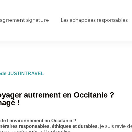
agnement signature
Les échappées responsables
e code JUSTINTRAVEL
ager autrement en Occitanie ?
agé !
de l’environnement en Occitanie ?
je suis ravie 
inéraires responsables, éthiques et durables,
e vans aménagés à Montpellier.