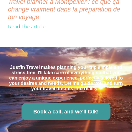
Travel planner à Montpellier : ce que ça
change vraiment dans la préparation de
ton voyage
Read the article
Just'In Travel makes planning your trip simple and
stress-free. I'll take care of everything so that you
can enjoy a unique experience, perfectly tailored to
your desires and needs. Let me guide you and turn
your travel dreams into reality...
Book a call, and we'll talk!