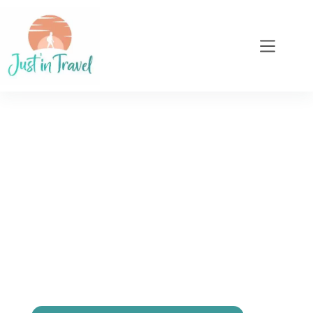
Your travel planner for a
tailor-made journey
Bienvenue chez Just’in Travel ! Ma mission en
tant que Travel planner ? Te conseiller et
imaginer des
pour toutes
itinéraires personnalisés
sortes d’escapades.
,
,
Destination
hébergements
,
… J’adapte chaque
modes de transport
activités
voyage en fonction de ton profil et je m’engage
à t’aider à construire ton
voyage idéal.