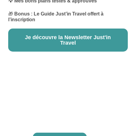
💡 Mes bons plans testés & approuvés
🎁
Bonus : Le Guide Just’in Travel offert à
l’inscription
Je découvre la Newsletter Just'in
Travel
Les échappées
responsables-Le Blog
Retrouve mes récits de voyage, mes conseils pour
voyager autrement, et mes codes promos exclusifs
pour t’aider à préparer tes prochaines aventures.