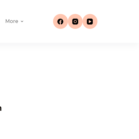
More
n