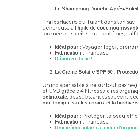
Le Shampoing Douche Après-Soleil S
Fini les flacons qui fuient dans ton sac 
généreuse à l’
huile de coco nourrissant
journée au soleil. Sans parabènes, sulf
Voyager léger, prendre s
Idéal pour :
Française.
Fabrication :
Découvre-le ici !
La Crème Solaire SPF 50 : Protect
Un indispensable à ne surtout pas négl
et UVB grâce à 4 filtres solaires organ
, des substances souvent décri
octinoxate
non toxique sur les coraux et la biodiver
Protéger ta peau effic
Idéal pour :
Française.
Fabrication :
Une crème solaire à tester d’urgenc