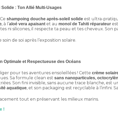
olide : Ton Allié Multi-Usages
! Ce
est ultra-pratiq
shampoing douche après-soleil solide
, à l’
et au
est
e
aloé vera apaisant
monoï de Tahiti réparateur
ates ni silicones, il respecte ta peau et tes cheveux. Son
oin de soi après l’exposition solaire.
ion Optimale et Respectueuse des Océans
iger pour tes aventures ensoleillées ! Cette
crème solair
iques. Sa formule clean est
sans nanoparticules, octocryl
ées. Son fini invisible, sans aucune trace blanche, est un 
, et son packaging est recyclable à l’infini.
sité aquatique
acement tout en préservant les milieux marins.
e !