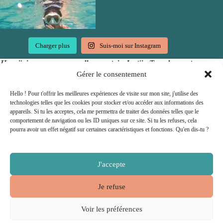
Charger plus
Suis-moi sur Instagram
Hep, j'ai une super nouvelle pour toi : Just'in Travel accepte
les chèques vacances !
Gérer le consentement
Hello ! Pour t'offrir les meilleures expériences de visite sur mon site, j'utilise des
technologies telles que les cookies pour stocker et/ou accéder aux informations des
appareils. Si tu les acceptes, cela me permettra de traiter des données telles que le
comportement de navigation ou les ID uniques sur ce site. Si tu les refuses, cela
pourra avoir un effet négatif sur certaines caractéristiques et fonctions. Qu'en dis-tu ?
J'accepte
Je refuse
Copyright © 2026 - Propulsé par
Miss couteau suisse
Voir les préférences
Conditions générales de vente