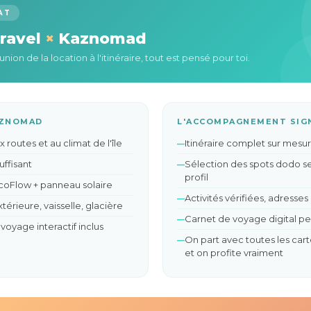
AT
Travel
×
Kaznomad
union de la location à l'itinéraire, tout est pensé pour toi.
AZNOMAD
L'ACCOMPAGNEMENT SIG
 routes et au climat de l'île
Itinéraire complet sur mesu
uffisant
Sélection des spots dodo s
profil
coFlow + panneau solaire
Activités vérifiées, adresses
érieure, vaisselle, glacière
Carnet de voyage digital pe
voyage interactif inclus
On part avec toutes les car
et on profite vraiment