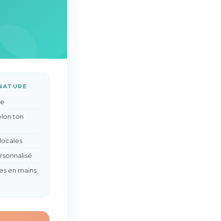
NATURE
re
elon ton
 locales
rsonnalisé
tes en mains