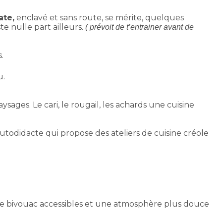
ate,
enclavé et sans route, se mérite, quelques
e nulle part ailleurs.
( prévoit de t’entrainer avant de
.
u.
sages. Le cari, le rougail, les achards une cuisine
utodidacte qui propose des ateliers de cuisine créole
s de bivouac accessibles et une atmosphère plus douce