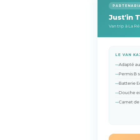
PARTENARI
Just'in 
Van trip à La Ré
LE VAN K
Adapté aux
Permis B s
Batterie E
Douche ext
Carnet de 