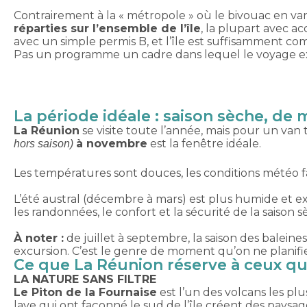
Contrairement à la « métropole » où le bivouac en van 
réparties sur l’ensemble de l’île
, la plupart avec a
avec un simple permis B, et l’île est suffisamment co
Pas un programme un cadre dans lequel le voyage ex
La période idéale : saison sèche, de
La Réunion
se visite toute l’année, mais pour un van 
à novembre
est la fenêtre idéale.
hors saison)
Les températures sont douces, les conditions météo fav
L’été austral (décembre à mars) est plus humide et e
les randonnées, le confort et la sécurité de la saison 
À noter :
de juillet à septembre, la saison des baleine
excursion. C’est le genre de moment qu’on ne planifie
Ce que La Réunion réserve à ceux qu
LA NATURE SANS FILTRE
Le Piton de la Fournaise
est l’un des volcans les plu
lave qui ont façonné le sud de l’île créent des paysag