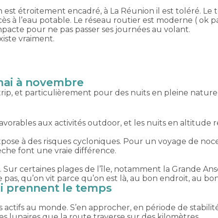
est étroitement encadré, à La Réunion il est toléré. Le t
ccès à l’eau potable. Le réseau routier est moderne ( ok 
mpacte pour ne pas passer ses journées au volant.
iste vraiment.
 mai à novembre
trip, et particulièrement pour des nuits en pleine nature
orables aux activités outdoor, et les nuits en altitude r
xpose à des risques cycloniques. Pour un voyage de noce
sèche font une vraie différence.
s. Sur certaines plages de l’île, notamment la Grande Anse
 pas, qu’on vit parce qu’on est là, au bon endroit, au b
i prennent le temps
s actifs au monde. S’en approcher, en période de stabilité
es lunaires que la route traverse sur des kilomètres.