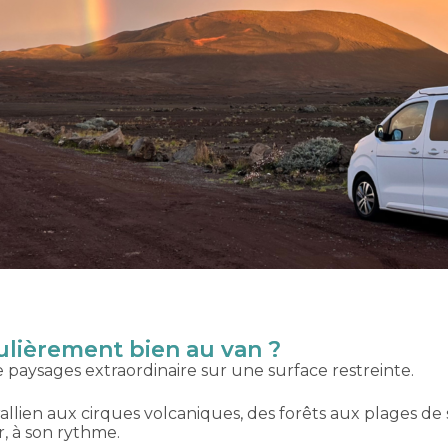
ulièrement bien au van ?
e paysages extraordinaire sur une surface restreinte.
llien aux cirques volcaniques, des forêts aux plages de sa
r, à son rythme.