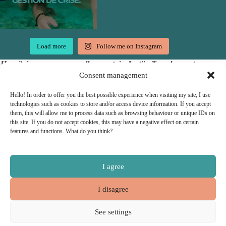
Load more
Follow me on Instagram
Hep, j'ai une super nouvelle pour toi : Just'in Travel accepte
les chèques vacances !
Consent management
Hello! In order to offer you the best possible experience when visiting my site, I use
technologies such as cookies to store and/or access device information. If you accept
them, this will allow me to process data such as browsing behaviour or unique IDs on
this site. If you do not accept cookies, this may have a negative effect on certain
features and functions. What do you think?
I agree
I disagree
Copyright © 2026 - Propulsé par
Miss couteau suisse
See settings
Conditions générales de vente